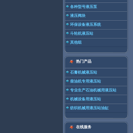
各种型号液压泵
液压阀块
环保设备液压系统
斗轮机液压站
其他组
热门产品
石膏机械液压站
柴油机专用液压站
专业生产石油机械用液压站
机械设备用液压站
纺织机械用液压站油缸
在线服务