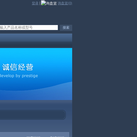
|
登录
询盘篮(0)