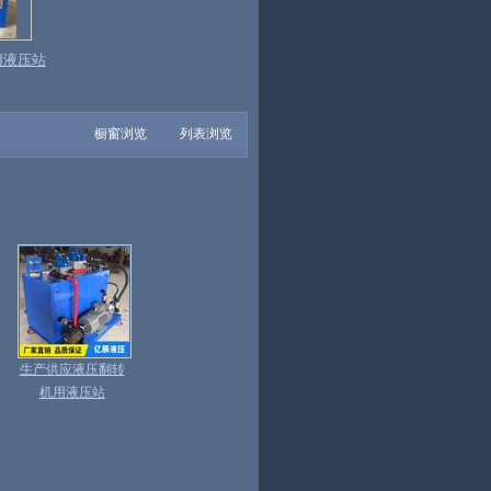
用液压站
橱窗浏览
列表浏览
生产供应液压翻转
机用液压站