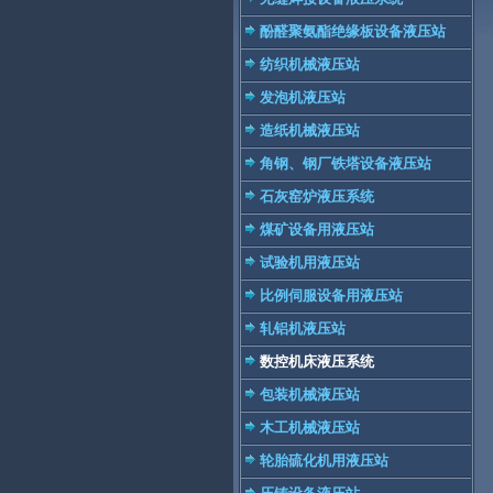
酚醛聚氨酯绝缘板设备液压站
纺织机械液压站
发泡机液压站
造纸机械液压站
角钢、钢厂铁塔设备液压站
石灰窑炉液压系统
煤矿设备用液压站
试验机用液压站
比例伺服设备用液压站
轧铝机液压站
数控机床液压系统
包装机械液压站
木工机械液压站
轮胎硫化机用液压站