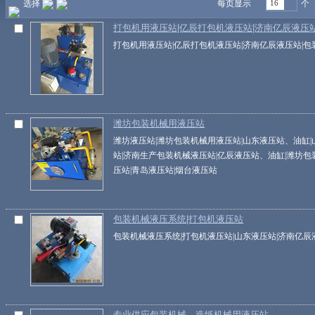
选择
每页显示
16
个
打包机用液压站|亿辰打包机液压站|济南亿辰液压
打包机用液压站|亿辰打包机液压站|济南亿辰液压站|
潍坊包装机械用液压站
潍坊液压站|潍坊包装机械用液压站|山东液压站、油缸
站|济南生产包装机械液压站|亿辰液压站、油缸|潍坊包
压站|青岛液压站|烟台液压站
包装机械液压系统|打包机液压站
包装机械液压系统|打包机液压站|山东液压站|济南亿
专业供应包装机械、造纸机械用液压站