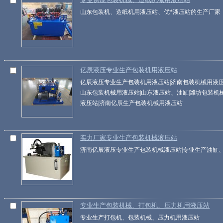
山东包装机、造纸机用液压站、优*液压站的生产厂家
亿辰液压专业生产包装机用液压站
亿辰液压专业生产包装机用液压站|济南包装机械用液压
山东包装机械用液压站|山东液压站、油缸|潍坊包装机
液压站|济南亿辰生产包装机械用液压站
实力厂家专业生产包装机械液压站
济南亿辰液压专业生产包装机械液压站|专业生产油缸
专业生产包装机械、打包机、压力机用液压站
专业生产打包机、包装机械、压力机用液压站