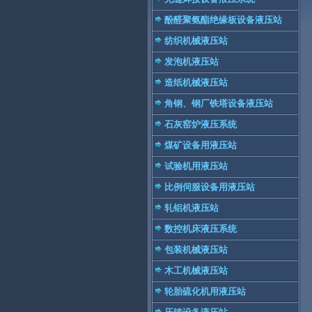
酚醛聚氨酯绝缘板设备液压站
纺织机械液压站
发泡机液压站
造纸机械液压站
角钢、钢厂铁塔设备液压站
石灰窑炉液压系统
煤矿设备用液压站
试验机用液压站
比例伺服设备用液压站
轧铝机液压站
数控机床液压系统
包装机械液压站
木工机械液压站
轮胎硫化机用液压站