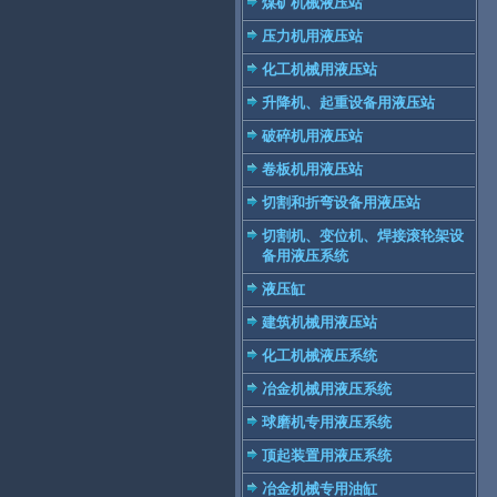
煤矿机械液压站
压力机用液压站
化工机械用液压站
升降机、起重设备用液压站
破碎机用液压站
卷板机用液压站
切割和折弯设备用液压站
切割机、变位机、焊接滚轮架设
备用液压系统
液压缸
建筑机械用液压站
化工机械液压系统
冶金机械用液压系统
球磨机专用液压系统
顶起装置用液压系统
冶金机械专用油缸