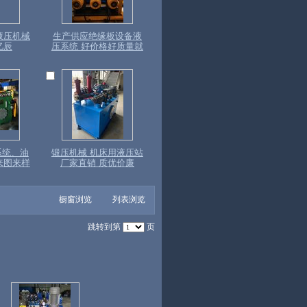
液压机械
生产供应绝缘板设备液
亿辰
压系统 好价格好质量就
是亿辰液压
系统、油
锻压机械 机床用液压站
来图来样
厂家直销 质优价廉
作
橱窗浏览
列表浏览
跳转到第
页