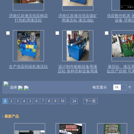
济南亿辰液压供应棉花
济南亿辰液压供应煤矿
供应数控机床 
打包机用液压站
用液压站 液压油缸
设备 济南
生产供应码垛机液压站
设计制作船舶设备用液
液压站、液压
压站 各种非标设备用液
缸自产自销 可
压系统
设计制
选择
每页显示
16
个
1
2
3
4
5
6
7
8
9
10
...
24
下一页
最新产品